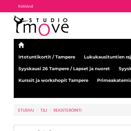
Kotisivut
Irtotuntikortit / Tampere
Lukukausituntien raj
Syyskausi 26 Tampere / Lapset ja nuoret
Syysk
Kurssit ja workshopit Tampere
Primeakatemia
ETUSIVU
TILI
REKISTERÖINTI