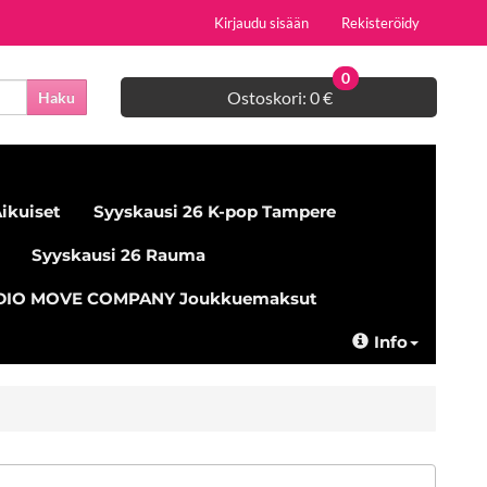
Kirjaudu sisään
Rekisteröidy
0
Ostoskori:
0 €
Haku
ikuiset
Syyskausi 26 K-pop Tampere
Syyskausi 26 Rauma
UDIO MOVE COMPANY Joukkuemaksut
Info