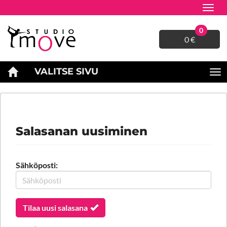
Navig
0
0 €
VALITSE SIVU
Na
ETUSIVU
TILI
SALASANA UNOHTUNUT?
Salasanan uusiminen
Sähköposti:
Tilaa uusi salasana