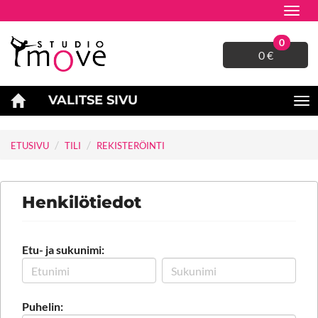
Navig
0
0 €
VALITSE SIVU
Na
ETUSIVU
TILI
REKISTERÖINTI
Henkilötiedot
Etu- ja sukunimi:
Puhelin: