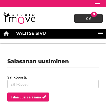
Navig
0
0 €
VALITSE SIVU
Na
ETUSIVU
TILI
SALASANA UNOHTUNUT?
Salasanan uusiminen
Sähköposti:
Tilaa uusi salasana