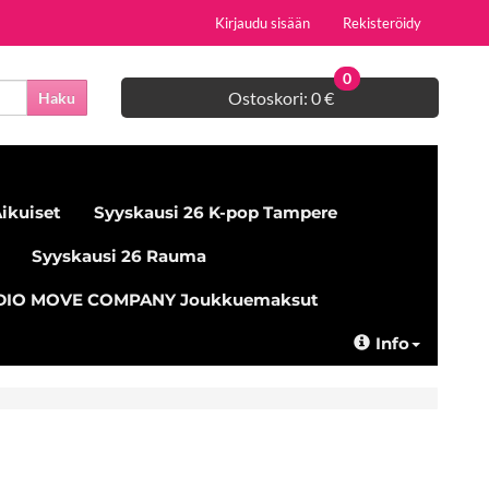
Kirjaudu sisään
Rekisteröidy
0
Ostoskori:
0 €
Haku
ikuiset
Syyskausi 26 K-pop Tampere
Syyskausi 26 Rauma
UDIO MOVE COMPANY Joukkuemaksut
Info