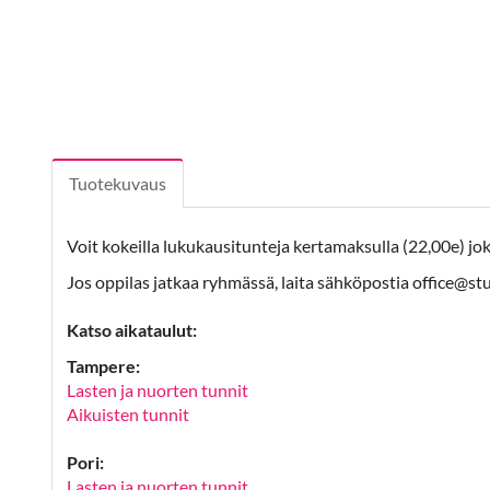
Tuotekuvaus
Voit kokeilla lukukausitunteja kertamaksulla (22,00e) j
Jos oppilas jatkaa ryhmässä, laita sähköpostia office@
Katso aikataulut:
Tampere:
Lasten ja nuorten tunnit
Aikuisten tunnit
Pori:
Lasten ja nuorten tunnit