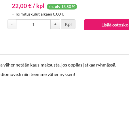
22,00 € / kpl
sis. alv 13,50 %
+ Toimituskulut alkaen 0,00 €
Kpl
-
+
Lisää ostosko
oka vähennetään kausimaksusta, jos oppilas jatkaa ryhmässä.
studiomove.fi niin teemme vähennyksen!