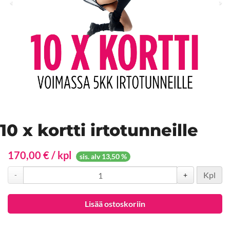
10 x kortti irtotunneille
170,00 € / kpl
sis. alv 13,50 %
Kpl
-
+
Lisää ostoskoriin