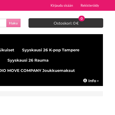
Kirjaudu sisään
Rekisteröidy
0
Ostoskori:
0 €
Haku
ikuiset
Syyskausi 26 K-pop Tampere
Syyskausi 26 Rauma
UDIO MOVE COMPANY Joukkuemaksut
Info