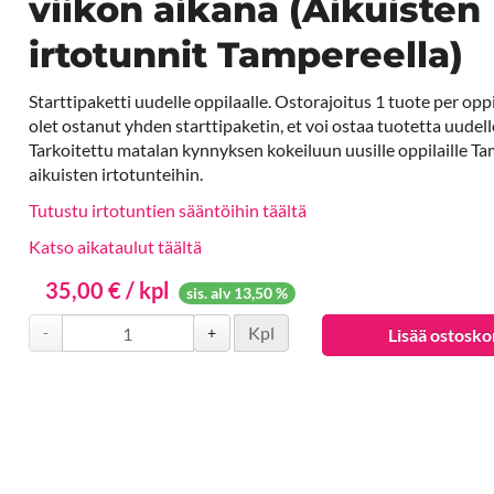
viikon aikana (Aikuisten
irtotunnit Tampereella)
Starttipaketti uudelle oppilaalle. Ostorajoitus 1 tuote per opp
olet ostanut yhden starttipaketin, et voi ostaa tuotetta uudell
Tarkoitettu matalan kynnyksen kokeiluun uusille oppilaille Ta
aikuisten irtotunteihin.
Tutustu irtotuntien sääntöihin täältä
Katso aikataulut täältä
35,00 € / kpl
sis. alv 13,50 %
Kpl
-
+
Lisää ostosko