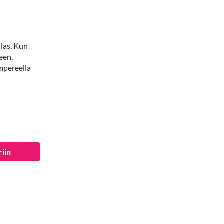
ilas. Kun
een.
mpereella
riin